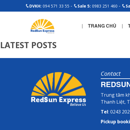
-
-
DVKH:
094 571 33 55
Sale 5:
0983 251 460
Sa
TRANG CHỦ
LATEST POSTS
Contact
REDSUN
Trung tâm kh
Thanh Liệt, 
Tel
: 0243 20
Pickup book