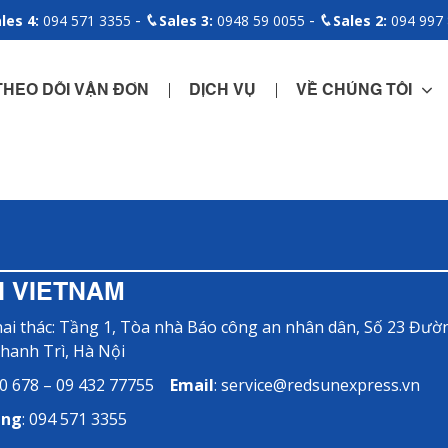
-
-
les 4:
094 571 3355
Sales 3:
0948 59 0055
Sales 2:
094 997
THEO DÕI VẬN ĐƠN
DỊCH VỤ
VỀ CHÚNG TÔI
 VIETNAM
ai thác: Tầng 1, Tòa nhà Báo công an nhân dân, Số 23 Đư
Thanh Trì, Hà Nội
20 678 – 09 432 77755
Email
:
service@redsunexpress.vn
ing
: 094 571 3355