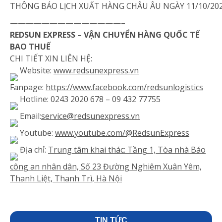
THÔNG BÁO LỊCH XUẤT HÀNG CHÂU ÂU NGÀY 11/10/20
——————————————–
REDSUN EXPRESS – VẬN CHUYỂN HÀNG QUỐC TẾ
BAO THUẾ
CHI TIẾT XIN LIÊN HỆ:
Website:
www.redsunexpress.vn
Fanpage:
https://www.facebook.com/redsunlogistics
Hotline: 0243 2020 678 – 09 432 77755
Email:
service@redsunexpress.vn
Youtube:
www.youtube.com/@RedsunExpress
Địa chỉ:
Trung tâm khai thác: Tầng 1, Tòa nhà Báo
công an nhân dân, Số 23 Đường Nghiêm Xuân Yêm,
Thanh Liệt, Thanh Trì, Hà Nội
TIN TỨC